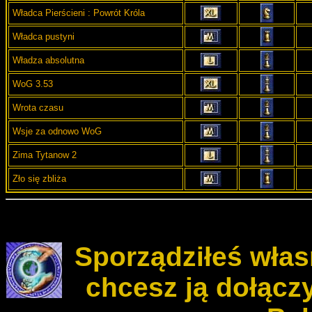
Władca Pierścieni : Powrót Króla
Władca pustyni
Władza absolutna
WoG 3.53
Wrota czasu
Wsje za odnowo WoG
Zima Tytanow 2
Zło się zbliża
Sporządziłeś włas
chcesz ją dołącz