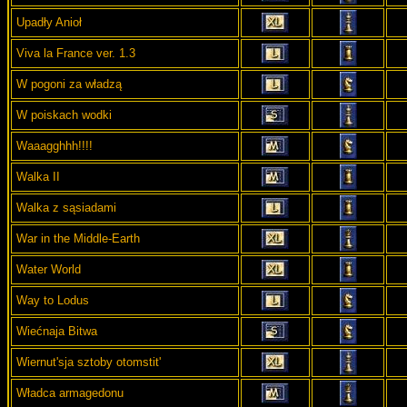
Upadły Anioł
Viva la France ver. 1.3
W pogoni za władzą
W poiskach wodki
Waaagghhh!!!!
Walka II
Walka z sąsiadami
War in the Middle-Earth
Water World
Way to Lodus
Wiećnaja Bitwa
Wiernut'sja sztoby otomstit'
Władca armagedonu