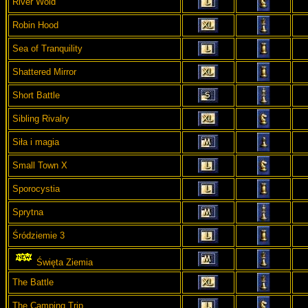
River Wold
Robin Hood
Sea of Tranquility
Shattered Mirror
Short Battle
Sibling Rivalry
Siła i magia
Small Town X
Sporocystia
Sprytna
Śródziemie 3
Święta Ziemia
The Battle
The Camping Trip