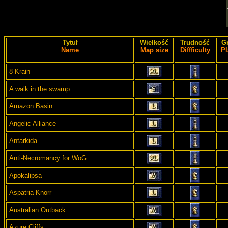
Tytuł
Wielkość
Trudność
G
Name
Map size
Diffficulty
Pl
8 Krain
A walk in the swamp
Amazon Basin
Angelic Alliance
Antarkida
Anti-Necromancy for WoG
Apokalipsa
Aspatria Knorr
Australian Outback
Azure Cliffs